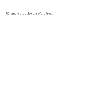
c
h
Fièrement propulsé par WordPress
e
r
: