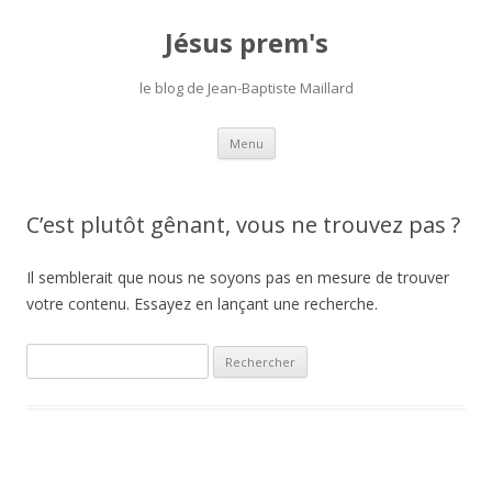
Jésus prem's
le blog de Jean-Baptiste Maillard
Aller
Menu
au
contenu
C’est plutôt gênant, vous ne trouvez pas ?
Il semblerait que nous ne soyons pas en mesure de trouver
votre contenu. Essayez en lançant une recherche.
R
e
c
h
e
r